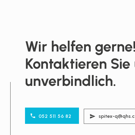
Wir helfen gerne
Kontaktieren Sie
unverbindlich.
052 511 56 82
spitex-q@qhs.c