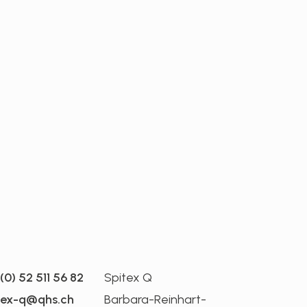
 (0) 52 511 56 82
Spitex Q
tex-q@qhs.ch
Barbara-Reinhart-