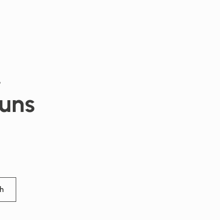
!
 uns
h