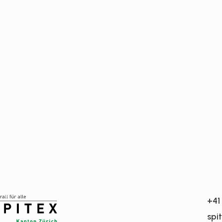
+41
spi